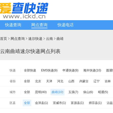
快递查询
网点查询
快递电话
首页
网点查询
速尔快递
云南
曲靖




云南曲靖速尔快递网点列表
快递
全部快递
EMS快递(9)
申通快递(9)
顺丰快递(10)
圆通快
韵达快递(109)
天天快递(9)
中通快递(31)
宅急送快递(9)
省份
全部
北京
天津
河北
山西
内蒙古
辽宁
吉林
韵达快运(8)
极兔速递(19)
日日顺物流(9)
优速快递(16)
江苏
浙江
安徽
福建
江西
山东
河南
湖北
城市
全部
昆明(40)
曲靖(10)
玉溪(7)
保山(6)
昭通(5)
增益快递(2)
安能物流(12)
苏宁快递(9)
全一快递(9)
华
海南
重庆
四川
贵州
云南
西藏
陕西
甘肃
临沧(0)
楚雄(10)
红河(6)
文山(2)
西双版纳(4)
大理(
百世快运(14)
佳吉快运(4)
亚风快递(1)
佳怡物流(2)
新
区县
全部
会泽县(1)
宣威市(1)
富源县(1)
师宗县(1)
沾益
台湾省
香港
澳门
迪庆(0)
中铁物流(2)
品骏快递(8)
远成快运(14)
百世汇通快递(17)
陆良县(1)
马龙县(1)
麒麟区(2)