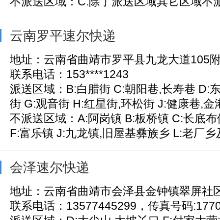
不派送区域：C:除了派送区域其它区域不
云南罗平速尔快递
地址：云南省曲靖市罗平县九龙大道105附
联系电话：153****1243
派送区域：B:白腊街 C:朝阳巷,长寿巷 D:
街 G:观音街 H:红星街,环松街 J:健康巷,金港
不派送区域：A:阿岗镇 B:板桥镇 C:长底布
F:富乐镇 J:九龙镇,旧屋基彝族乡 L:老厂乡及
会泽速尔快递
地址：云南省曲靖市会泽县金钟镇翠屏社区
联系电话：13577445299，传真号码:17708