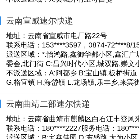
云南宣威速尔快递
地址：云南省宣威市电厂路22号
联系电话：153****3597，0874-72****8/15
派送区域：*:怡鸿路,鑫御华都小区,鑫汇广场
委会,北门街 C:昌兴时代小区,城双路,崇文小区
不派送区域：A:阿都乡 B:宝山镇,板桥街道 
G:格宜镇 H:海岱镇 L:龙场镇,乐丰乡,来宾街
云南曲靖二部速尔快递
地址：云南省曲靖市麒麟区白石江丰登凤来
联系电话：180****2227服务电话：180****22
派送区域：B:宝鑫佳园 D:东盛路,大为小区,