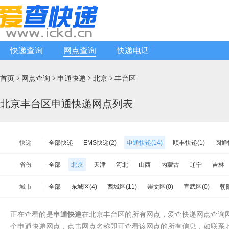
快递查询
网点查询
快递电话
首页
网点查询
申通快递
北京
丰台区




北京丰台区申通快递网点列表
快递
全部快递
EMS快递(2)
申通快递(14)
顺丰快递(1)
圆通快
韵达快递(449)
天天快递(43)
中通快递(31)
宅急送快递(1)
省份
全部
北京
天津
河北
山西
内蒙古
辽宁
吉林
韵达快运(0)
极兔速递(20)
日日顺物流(0)
优速快递(50)
江苏
浙江
安徽
福建
江西
山东
河南
湖北
城市
全部
东城区(4)
西城区(11)
崇文区(0)
宣武区(0)
朝阳
增益快递(7)
安能物流(45)
苏宁快递(1)
全一快递(1)
华
海南
重庆
四川
贵州
云南
西藏
陕西
甘肃
石景山区(2)
海淀区(25)
门头沟区(1)
房山区(8)
通州区(
百世快运(7)
佳吉快运(3)
亚风快递(3)
佳怡物流(1)
新邦
台湾省
香港
澳门
正在查看的是
申通快递
在北京丰台区的所有网点，爱查快递网点查询网
昌平区(7)
大兴区(14)
怀柔区(2)
平谷区(1)
密云县(2)
中铁物流(11)
品骏快递(4)
远成快运(2)
百世汇通快递(35)
个申通快递网点，点击网点名称即可查看该网点的所有信息，如联系