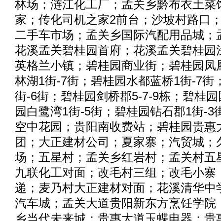
林场；涟江化工厂；孟关乡黔布衣土菜
家；传化司机之家2前台；沙坡村路口
二手车市场；孟关乡国际汽配用品城；
花溪孟关碧桂园首府；花溪孟关碧桂园
英格兰小镇；碧桂园商业街；碧桂园凤
林湖1街-7街；碧桂园水都蓝桥1街-7街
街-6街；碧桂园剑桥郡5-7-9栋；碧桂
园白鹭湾1街-5街；碧桂园钻石郡1街-
空中花园；贵阳南收费站；碧桂园贵惠
团；大正建材公司；夏家寨；汽贸城；
场；五星村；孟关乡红岩村；孟关村五
九联化工对面；改毛村三组；改毛小寨
递；麦乃村大正建材对面；花溪清华中
汽车城；孟关大道贵阳新东方烹饪学院
乡当代未来城；贵惠大道玉蝶电器；贵