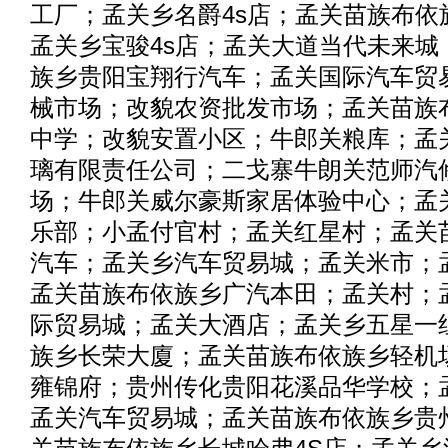
工厂；孟关乡名爵4s店；孟关苗族布依
孟关乡宝骏4s店；孟关大道当代未来城
族乡贵阳宝翔行汽车；孟关国际汽车贸
械市场；改貌农资批发市场；孟关苗族
中学；改貌安置小区；牛郎关粮库；孟
璃有限责任公司；二戈寨牛朗关范师汽
场；牛郎关威尔豪斯家居体验中心；孟
乐部；小孟付官村；孟关红星村；孟关
汽车；孟关乡汽车贸易城；孟关米市；
孟关苗族布依族乡广汽本田；孟关村；
际贸易城；孟关大酒店；孟关乡五星一
族乡长荣大廈；孟关苗族布依族乡轻机
雍锦府；贵州传化贵阳花溪品华学校；
孟关汽车贸易城；孟关苗族布依族乡贵州