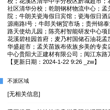
校；花溪区清华中学分校区黔城超市；
社区清华分校；乾朗钢材物流中心；孟
院；牛朗关瓷海假日宾馆；瓷海假日酒
源南路I号；牛郎关钢贸市场；贵州锦泰
路天使幼儿园；陈亮村智能研发中心项
花溪碧桂园首府；麦乃村国储石油花孟
华盛超市；孟关苗族布依族乡美的专卖
中心贵阳大正建材有限公司；阅江东路
【更新日期：2024-1-22 9:26 _zw】
不派区域
[无相关信息]