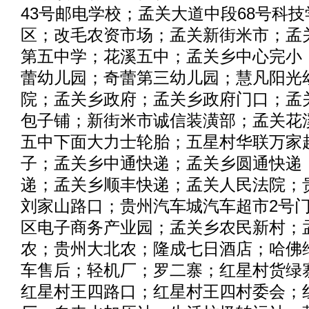
43号邮电学校；孟关大道中段68号科
区；改毛农资市场；孟关新街米市；孟
第五中学；花溪五中；孟关乡中心完小
蕾幼儿园；奇蕾第三幼儿园；慧凡阳光
院；孟关乡政府；孟关乡政府门口；孟
包子铺；新街米市诚信装潢部；孟关花
五中下面大力士轮胎；五星村华联万家
子；孟关乡中通快递；孟关乡圆通快递
递；孟关乡顺丰快递；孟关人民法院；
刘家山路口；贵州汽车城汽车超市2号
区电子商务产业园；孟关乡农民新村；
农；贵州大北农；隆成七日酒店；哈佛
车售后；轻机厂；罗二寨；红星村货绿
红星村王四路口；红星村王四村委会；