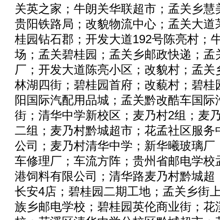
关英之家；牛朗关华联超市；孟关乡慧
贵阳铁路局；改貌物流中心；孟关大道
桂园钻石郡；开发大道192号陈亮村；
场；孟关碧桂园；孟关乡邮政快递；孟
厂；开发大道陈亮小区；改貌村；孟关
林湖四街；碧桂园首府；改藐村；碧桂
阳国际汽配用品城；孟关黔改酷车国际
街；清华中学新校区；麦乃村2组；麦
二组；麦乃村黔城超市；花孟社区服务
公司；麦乃村清华中学；新华曦玻璃厂
车修理厂；车流方阵；贵州省邮电学校
港饲料有限公司；清华路麦乃村黔城超
长安4店；碧桂园二期工地；孟关乡街
族乡邮电学校；碧桂园英伦商业街；花