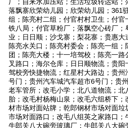
厂；自来水加压站；生活垃圾转运站；
落飘寨欣荣幼儿园；欣荣幼儿园；361
组；陈亮村二组；付官村村卫生；付官
铁八局；付官草粉厂；落飘空心砖厂；
业；日日顺；沙戈寨；梨花寨；贵惠大道
陈亮水关口；陈亮村委会；陈亮一组；
团；陈亮大楼；十一培驾校；陈亮一路
叉路口；海尔仓库；日日顺物流；贵阳
驾校旁快捷物流；红星村大路边；贵州
号门；贵州汽车城汽车超市6号门；贵
老车管所；改毛小学；北八道物流；北
胎；改毛村杨梅山泉；改毛六组桥下；
材市场对面站牌；乾郎钢材市场对面垃
市场对面路口；改毛八组英之家路口；
牛郎关八大碗旁玻璃厂；牛郎关八大碗