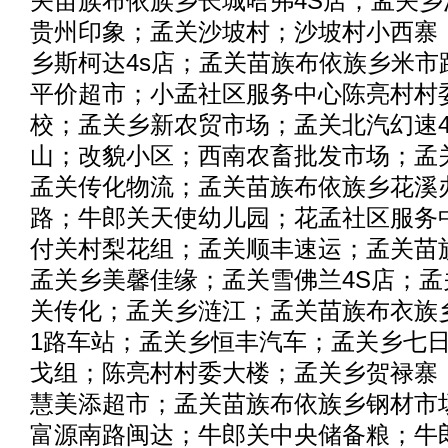
关苗族布依族乡长城哈弗4S店；孟关
贵州印象；孟关沙坡村；沙坡村小西寨
乡斯柯达4s店；孟关苗族布依族乡米市
平价超市；小孟社区服务中心陈亮村村
校；孟关乡新农贸市场；孟关北汽幻速
山；改貌小区；西南农畜批发市场；孟
孟关传化物流；孟关苗族布依族乡花溪
路；牛郎关天使幼儿园；花孟社区服务
付关村梨花组；孟关顺丰速运；孟关苗
孟关乡美馨佳缘；孟关雪佛兰4S店；
关传化；孟关乡涟江；孟关苗族布衣族
1路车站；孟关乡恒丰汽车；孟关乡七
戈组；陈亮村村委大楼；孟关乡贺禄寨
慧美添超市；孟关苗族布依族乡钢材市
富源南路闽达；牛郎关中央储备粮；牛