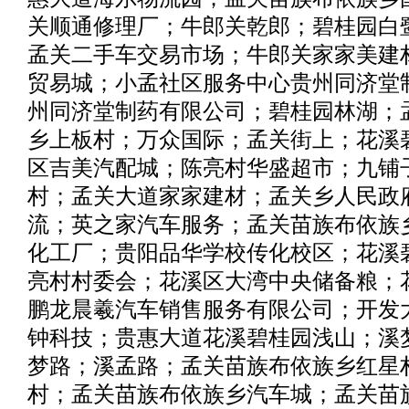
关顺通修理厂；牛郎关乾郎；碧桂园白
孟关二手车交易市场；牛郎关家家美建
贸易城；小孟社区服务中心贵州同济堂
州同济堂制药有限公司；碧桂园林湖；
乡上板村；万众国际；孟关街上；花溪
区吉美汽配城；陈亮村华盛超市；九铺
村；孟关大道家家建材；孟关乡人民政
流；英之家汽车服务；孟关苗族布依族
化工厂；贵阳品华学校传化校区；花溪
亮村村委会；花溪区大湾中央储备粮；
鹏龙晨羲汽车销售服务有限公司；开发大
钟科技；贵惠大道花溪碧桂园浅山；溪
梦路；溪孟路；孟关苗族布依族乡红星
村；孟关苗族布依族乡汽车城；孟关苗