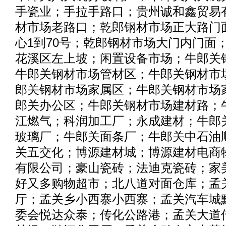
手瓷业；手拉手路口；贵州诚和鑫贸易
材市场老路口；乾郎钢材市场正大路门
心1到70号；乾郎钢材市场大门内门面
花溪区左上坡；闲置设备市场；牛郎关
牛郎关钢材市场管材区；牛郎关钢材市
郎关钢材市场家属区；牛郎关钢材市场
郎关办公区；牛郎关钢材市场建材路；
江燃气；科润加工厂；永成建材；牛郎
玻璃厂；牛郎关面条厂；牛郎关中石油
关五交化；博源建材城；博源建材电商
有限公司；豪山瓷砖；法迪克瓷砖；家
好又多购物超市；北八道对面仓库；孟
厅；孟关乡小西寨小西寨；孟关汽车城
委会悦达众泰；传化公路港；孟关大道