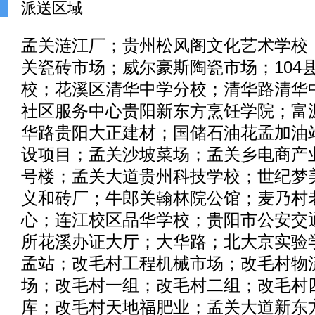
派送区域
孟关涟江厂；贵州松风阁文化艺术学校
关瓷砖市场；威尔豪斯陶瓷市场；104
校；花溪区清华中学分校；清华路清华
社区服务中心贵阳新东方烹饪学院；富
华路贵阳大正建材；国储石油花孟加油
设项目；孟关沙坡菜场；孟关乡电商产业
号楼；孟关大道贵州科技学校；世纪梦
义和砖厂；牛郎关翰林院公馆；麦乃村
心；连江校区品华学校；贵阳市公安交
所花溪办证大厅；大华路；北大京实验
孟站；改毛村工程机械市场；改毛村物
场；改毛村一组；改毛村二组；改毛村
库；改毛村天地福肥业；孟关大道新东