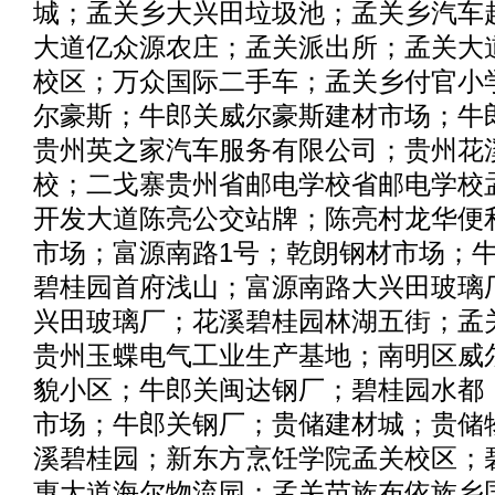
城；孟关乡大兴田垃圾池；孟关乡汽车
大道亿众源农庄；孟关派出所；孟关大
校区；万众国际二手车；孟关乡付官小
尔豪斯；牛郎关威尔豪斯建材市场；牛
贵州英之家汽车服务有限公司；贵州花
校；二戈寨贵州省邮电学校省邮电学校
开发大道陈亮公交站牌；陈亮村龙华便
市场；富源南路1号；乾朗钢材市场；
碧桂园首府浅山；富源南路大兴田玻璃
兴田玻璃厂；花溪碧桂园林湖五街；孟
贵州玉蝶电气工业生产基地；南明区威
貌小区；牛郎关闽达钢厂；碧桂园水都
市场；牛郎关钢厂；贵储建材城；贵储
溪碧桂园；新东方烹饪学院孟关校区；
惠大道海尔物流园；孟关苗族布依族乡