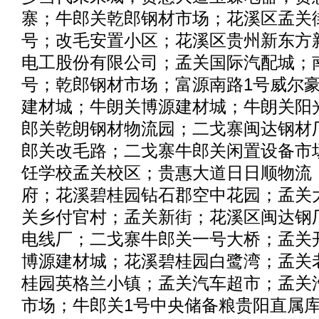
寨；牛郎关乾郎钢材市场；花溪区孟关街
号；改毛安置小区；花溪区贵州新东方
电工股份有限公司；孟关国际汽配城；
号；乾郎钢材市场；富源南路1号威尔
建材城；牛朗关博源建材城；牛朗关阳
郎关乾朗钢材物流园；二戈寨闽达钢材
郎关改毛路；二戈寨牛郎关闲置设备市
饪学校孟关校区；贵惠大道日日顺物流
府；花溪碧桂园钻石郡空中花园；孟关
关乡付官村；孟关新街；花溪区闽达钢
电线厂；二戈寨牛郎关一号大桥；孟关
博源建材城；花溪碧桂园白鹭湾；孟关
桂园英格兰小镇；孟关汽车超市；孟关
市场；牛郎关1号中央储备粮贵阳直属