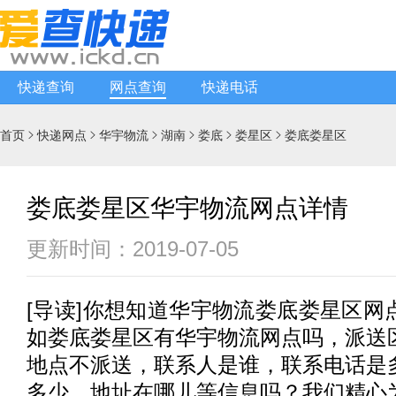
快递查询
网点查询
快递电话
首页
快递网点
华宇物流
湖南
娄底
娄星区
娄底娄星区






娄底娄星区华宇物流网点详情
更新时间：2019-07-05
[
导读
]你想知道
华宇物流
娄底娄星区网
如娄底娄星区有
华宇物流
网点吗，派送
地点不派送，联系人是谁，联系电话是
多少，地址在哪儿等信息吗？我们精心