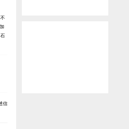
组不
，加
、石
述信