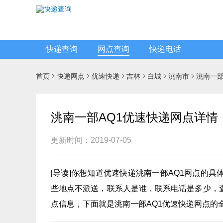
快递查询
网点查询
快递电话
首页
快递网点
优速快递
吉林
白城
洮南市
洮南一部






洮南一部AQ1优速快递网点详情
更新时间：2019-07-05
[
导读
]你想知道
优速快递
洮南一部AQ1网点的具
些地点不派送，联系人是谁，联系电话是多少，
点信息，下面就是洮南一部AQ1优速快递网点的