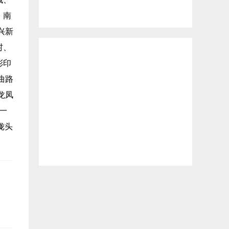
、南
兴新
村、
彩印
曲路
龙凤
一
陇头