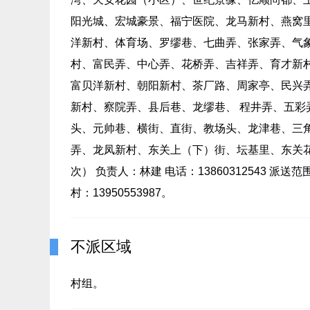
阳光城、宏城豪景、福宁医院、龙马新村、燕窝
洋新村、体育场、罗缪巷、七曲弄、张家弄、气
村、富民弄、中心弄、花桥弄、吉祥弄、育才新
富贝洋新村、朝阳新村、茶厂路、周家亭、民兴
新村、察院弄、县后巷、龙缪巷、 程井弄、五
头、元帅巷、横街、直街、教场头、龙津巷、三
弄、龙凤新村、东关上（下）街、坛基里、东关花
次） 负责人：林建 电话：13860312543
村：13950553987。
不派区域
村组。