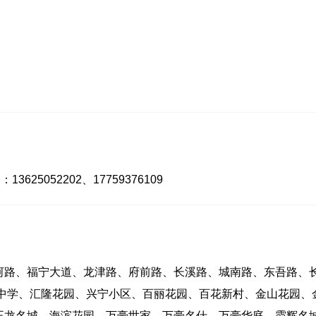
13625052202、17759376109
河路、福宁大道、龙津路、府前路、长溪路、城南路、东吾路、
宁中学、汇隆花园、兴宁小区、百丽花园、百花新村、金山花园、
王龙名城、海滨花园、万豪世家、万豪名仕、万豪华庭、霞辉名