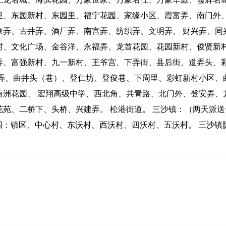
里、东园新村、东园里、福宁花园、家缘小区、霞富弄、南门外
象弄、古井弄、酒厂弄、南宫弄、纺织弄、文明弄、 财兴弄、同
村、文化广场、金谷洋、永福弄、龙首花园、花园新村、俊贤新
弄、富强新村、九一新村、王爷宫、下弄街、县后街、道弄头、
彩弄、曲井头（巷）、登仁坊、登俊巷、下周里、彩虹新村小区、
角洲花园、 宏翔高级中学、西北角、共青路、北门外、登安弄、
苑、二桥下、头桥、兴建弄。 松港街道。 三沙镇：（两天派送
 派送范围：镇区、中心村、东沃村、西沃村、四沃村、五沃村。 三沙镇