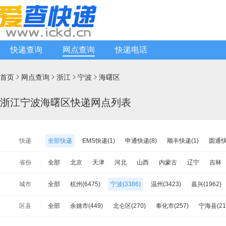
快递查询
网点查询
快递电话
首页
网点查询
浙江
宁波
海曙区




浙江宁波海曙区快递网点列表
快递
全部快递
EMS快递(1)
申通快递(8)
顺丰快递(1)
圆通快
韵达快递(170)
天天快递(4)
中通快递(7)
宅急送快递(1)
省份
全部
北京
天津
河北
山西
内蒙古
辽宁
吉林
韵达快运(28)
极兔速递(1)
日日顺物流(0)
优速快递(22)
江苏
浙江
安徽
福建
江西
山东
河南
湖北
城市
全部
杭州(6475)
宁波(3386)
温州(3423)
嘉兴(1962)
增益快递(2)
安能物流(20)
苏宁快递(1)
全一快递(1)
华
海南
重庆
四川
贵州
云南
西藏
陕西
甘肃
绍兴(1629)
舟山(294)
衢州(527)
金华(3431)
台州(203
百世快运(12)
佳吉快运(4)
亚风快递(1)
佳怡物流(1)
新
区县
全部
余姚市(449)
北仑区(270)
奉化市(257)
宁海县(21
台湾省
香港
澳门
中铁物流(2)
品骏快递(1)
远成快运(0)
百世汇通快递(12)
江东区(299)
江北区(267)
海曙区(381)
象山县(150)
鄞