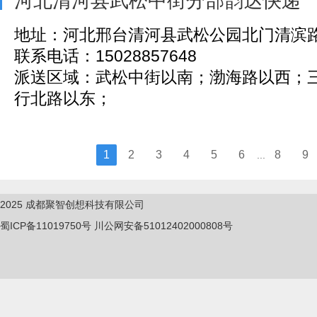
河北清河县武松中街分部韵达快递
地址：河北邢台清河县武松公园北门清滨
联系电话：15028857648
派送区域：武松中街以南；渤海路以西；
行北路以东；
1
2
3
4
5
6
8
9
...
2025
成都聚智创想科技有限公司
蜀ICP备11019750
号
川公网安备51012402000808号