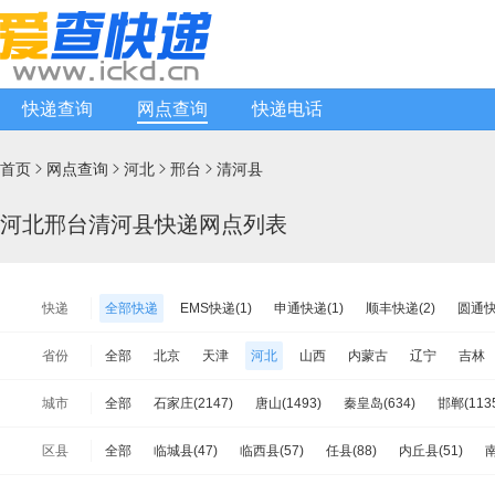
快递查询
网点查询
快递电话
首页
网点查询
河北
邢台
清河县




河北邢台清河县快递网点列表
快递
全部快递
EMS快递(1)
申通快递(1)
顺丰快递(2)
圆通快
天天快递(1)
中通快递(1)
宅急送快递(1)
速尔快递(1)
韵
省份
全部
北京
天津
河北
山西
内蒙古
辽宁
吉林
极兔速递(1)
日日顺物流(0)
优速快递(2)
德邦物流(4)
增
江苏
浙江
安徽
福建
江西
山东
河南
湖北
城市
全部
石家庄(2147)
唐山(1493)
秦皇岛(634)
邯郸(113
安能物流(13)
苏宁快递(1)
全一快递(1)
华宇物流(2)
百
海南
重庆
四川
贵州
云南
西藏
陕西
甘肃
保定(2031)
张家口(712)
承德(664)
衡水(820)
廊坊(13
佳吉快运(2)
亚风快递(1)
佳怡物流(1)
新邦物流(1)
中铁
区县
全部
临城县(47)
临西县(57)
任县(88)
内丘县(51)
南
台湾省
香港
澳门
远成快运(0)
百世汇通快递(2)
南宫市(95)
威县(78)
宁晋县(84)
巨鹿县(95)
平乡县(11