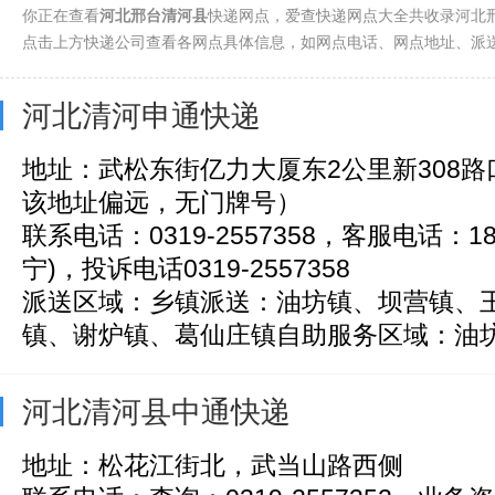
你正在查看
河北邢台清河县
快递网点，爱查快递网点大全共收录河北邢
新河县(39)
柏乡县(44)
桥东区(92)
桥西区(104)
沙河市(
点击上方快递公司查看各网点具体信息，如网点电话、网点地址、派
邢台县(1094)
隆尧县(71)
河北清河申通快递
地址：武松东街亿力大厦东2公里新308路
该地址偏远，无门牌号）
联系电话：0319-2557358，客服电话：183
宁)，投诉电话0319-2557358
派送区域：乡镇派送：油坊镇、坝营镇、
镇、谢炉镇、葛仙庄镇自助服务区域：油坊镇
河北清河县中通快递
地址：松花江街北，武当山路西侧