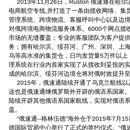
2013年11月26日，Ruston 俄速通在
电商航空专线,并打造了一条由揽收网络、集
管理系统、跨境物流、客服呼叫中心以及边
对俄跨境电商物流服务体系。6000个网点揽
市场的无缝覆盖；专业的客服团队为客户提供
务；拥有哈尔滨、绥芬河、广州、深圳、上
乌等高水准的集货仓，日均发货量5万件以上
理系统在行业内首家实现了从揽收到妥投的
成的哈尔滨、绥芬河边境仓将对俄时效提升至7
2015年，俄速通陆续开通了乌克兰航线
这也是俄速通继俄罗斯外开辟的俄语系国家
陆续开辟其他俄语系国家航线，实现对俄语
盖。
“俄速通--格林伍德”海外仓于2015年7月
德国际贸易中心举行了正式的签约仪式。“俄速