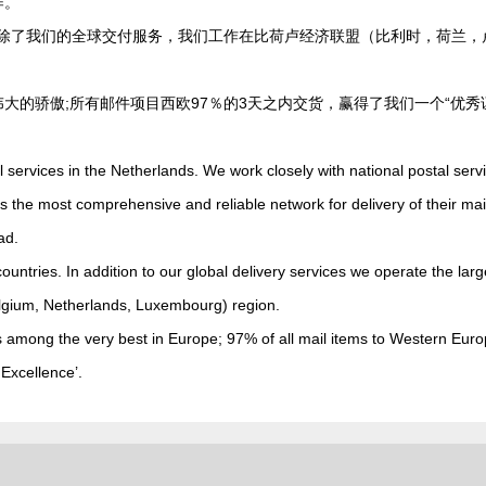
作。
家。除了我们的全球交付服务，我们工作在比荷卢经济联盟（比利时，荷兰，
大的骄傲;所有邮件项目西欧97％的3天之内交货，赢得了我们一个“优秀
l services in the Netherlands. We work closely with national postal serv
rs the most comprehensive and reliable network for delivery of their mai
ad.
ountries. In addition to our global delivery services we operate the larg
Belgium, Netherlands, Luxembourg) region.
 is among the very best in Europe; 97% of all mail items to Western Eur
 Excellence’.