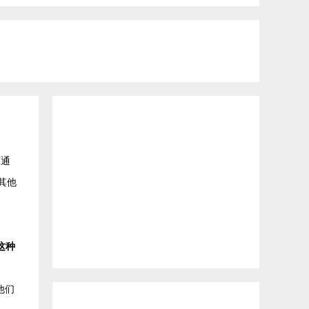
可通
其他
这种
他们