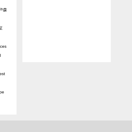
卢森
证
ices
l
est
ope