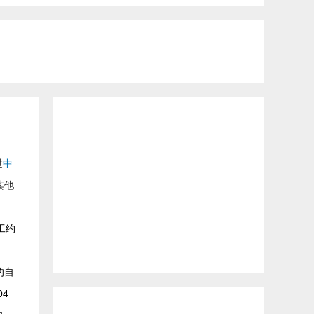
过
中
其他
工约
的自
4