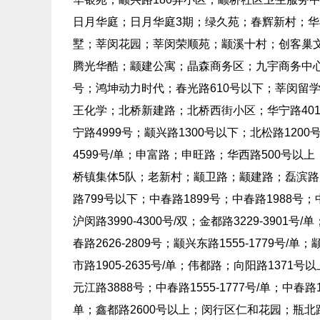
日月华庭；日月华庭3期；绿久苑；春辉新村；华
墅；莘闵花园；莘闵荣顺苑；颛溪十村；创客巢
腾光华酷；颛建公寓；晶森商务区；九宇商务中心；
号；鸿坤动力时代；春光路610号以下；莘闵留学人
王化学；北桥新建路；北桥西街小区；华宁路4018
宁路4999号；颛兴路1300号以下；北松路1200号
4599号/单；申富路；申旺路；华西路500号
桥镇集体5队；老新村；颛卫路；颛建路；磊滨
路799号以下；中春路1899号；中春路1988号；中春
沪闵路3990-4300号/双；金都路3229-3901号
春路2626-2809号；颛兴东路1555-1779号/单；
市路1905-2635号/单；伟都路；向阳路1371号以
元江路3888号；中春路1555-1777号/单；中春路1
单；鑫都路2600号以上；闵行区仁和花园；瓶北路；