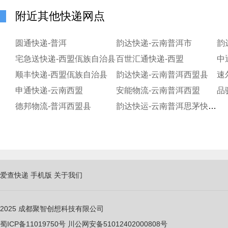
附近其他快递网点
圆通快递-普洱
韵达快递-云南普洱市
韵
宅急送快递-西盟佤族自治县
百世汇通快递-西盟
中
顺丰快递-西盟佤族自治县
韵达快递-云南普洱西盟县
速
申通快递-云南西盟
安能物流-云南普洱西盟
品
德邦物流-普洱西盟县
韵达快运-云南普洱思茅快运公司孟连分部
爱查快递
手机版
关于我们
2025
成都聚智创想科技有限公司
蜀ICP备11019750
号
川公网安备51012402000808号