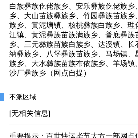
白族彝族仡佬族乡、安乐彝族仡佬族乡
乡、大山苗族彝族乡、竹园彝族苗族乡
族乡、黄泥塘镇、核桃彝族白族乡、理
江镇、黄泥彝族苗族满族乡、普底彝族
乡、三元彝族苗族白族乡、达溪镇、长
纳彝族乡、八堡彝族苗族乡、马场镇、
族乡、大水彝族苗族布依族乡、羊场镇
沙厂彝族乡（网点自提）
不派区域
[无相关信息]
重要提示：
百世快运毕节大方一部
网点