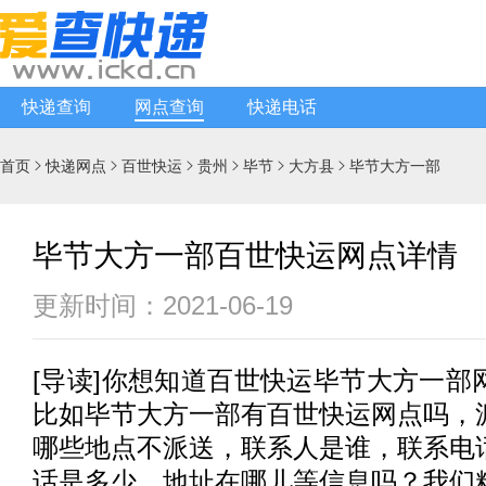
快递查询
网点查询
快递电话
首页
快递网点
百世快运
贵州
毕节
大方县
毕节大方一部






毕节大方一部百世快运网点详情
更新时间：2021-06-19
[
导读
]你想知道
百世快运
毕节大方一部
比如毕节大方一部有
百世快运
网点吗，
哪些地点不派送，联系人是谁，联系电
话是多少，地址在哪儿等信息吗？我们