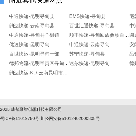
附近其他快递网点
中通快递-昆明寻甸县
EMS快递-寻甸县
韵达快递-云南寻甸县
百世汇通快递-寻甸县
中
中通快递-寻甸县羊街镇
顺丰快递-寻甸回族彝族自治县
优速快递-昆明寻甸
申通快递-云南寻甸
安
百世快运-昆明寻甸一部
苏宁快递-寻甸县
品
德邦物流-昆明呈贡区寻甸快运大客户
速尔快递-昆明寻甸
德
韵达快运-KD-云南昆明市寻甸服务部
2025
成都聚智创想科技有限公司
蜀ICP备11019750
号
川公网安备51012402000808号