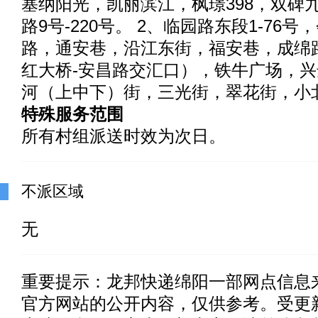
塞纳阳光，凯丽滨江，枫璟398，双碑
路9号-220号。 2、临园路东段1-76
路，通安巷，沿江东街，福安巷，成绵
红大桥-安昌路交汇口），铁牛广场，
河（上中下）街，三光街，翠花街，小
特殊服务范围
所有村组派送时效为次日。
不派区域
无
重要提示：
龙邦快递绵阳一部
网点信息
官方网站的公开内容，仅供参考。受更