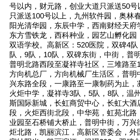
号以内，财元路，创业大道只派送50号
只派送100号以上，九州软件园，奥林
阳光清华园，东辰中学，西南财经天府
东方雪铁龙，西科种业，园艺山孵化园
双语学校。高新区：520医院，双碑4队
队，9队，10队，双碑东街，中街，普
普明北路西段至凝祥寺社区，三堆路至1
方向机总厂，方向机械厂生活区，普明
兴东路全段，一康路至一康制药为止，
火炬中学，凝祥寺3队，5队，8队，温
斯国际新城，长虹商贸中心，长虹大酒
段，火炬西街北段，中华苑，虹苑北路
业园至石桥铺大桥止，普明中街，万兴
炬北路，凯丽滨江，高新区管委会，外