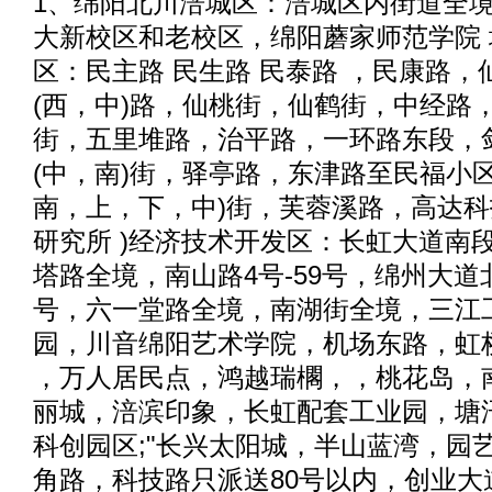
1、绵阳北川涪城区：涪城区内街道全
大新校区和老校区，绵阳蘑家师范学院 
区：民主路 民生路 民泰路 ，民康路，
(西，中)路，仙桃街，仙鹤街，中经路，
街，五里堆路，治平路，一环路东段，
(中，南)街，驿亭路，东津路至民福小
南，上，下，中)街，芙蓉溪路，高达
研究所 )经济技术开发区：长虹大道南段1
塔路全境，南山路4号-59号，绵州大道北段
号，六一堂路全境，南湖街全境，三江
园，川音绵阳艺术学院，机场东路，虹
，万人居民点，鸿越瑞櫊，，桃花岛，
丽城，涪滨印象，长虹配套工业园，塘
科创园区;"长兴太阳城，半山蓝湾，园
角路，科技路只派送80号以内，创业大