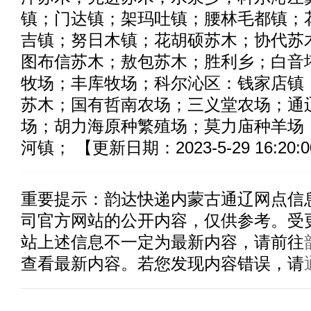
镇；门达镇；架玛吐镇；腰林毛都镇；
吉镇；努日木镇；花胡硕苏木；协代苏
图布信苏木；敖包苏木；胜利乡；白音
牧场；丰库牧场；科尔沁区：钱家店镇
苏木；国有哲南农场；三义堂农场；通
场；胡力海原种繁殖场；莫力庙种羊场
河镇； 【更新日期：2023-5-29 16:20:
重要提示：
韵达快递内蒙古通辽
网点信
司官方网站的公开内容，仅供参考。受
站上述信息不一定为最新内容，请前往
查看最新内容。若您发现内容错误，请