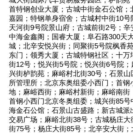
首特钢创业大厦；古城中街金石公馆；
嘉园；特钢单身宿舍；古城村中街10号
天河街9号院景山府；古城前街2号；辛
中海金鑫阁；国睿大厦；阜石路300天
城；北辛安悦兴街；同聚街5号院枫香
东门；领秀大厦；古城特钢社区；十万
街12号；悦兴街5号院；悦兴街6号院
兴街栌韵苑；麻峪村北街30号；石景山
所管理所；北京东奥组委小西门；首钢
地；麻峪西街；麻峪村新街；麻峪南街
首钢小西门北京冬奥组委；城兴街85号
海金石公馆；石景山古盛路；新古城派
交易广场；麻峪北街38号；古城杨庄大
街75号；杨庄大街85号；北辛安大街