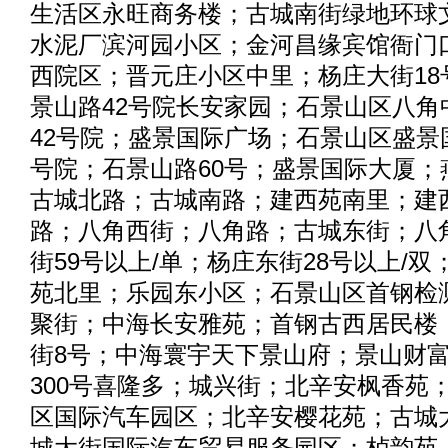
生活区永旺商务楼；古城南街绿地环球
水泥厂滨河园小区；金河昌缘宾馆衙门
西院区；晋元庄小区中里；杨庄大街18
景山路42号院长安家园；石景山区八角
42号院；盛景国际广场；石景山区盛景
号院；石景山路60号；盛景国际大厦；
古城北路；古城南路；建西苑南里；建
路；八角西街；八角路；古城东街；八
街59号以上/单；杨庄东街28号以上/
苑北里；乐园东小区；石景山区首钢检
聚街；中海长安雅苑；首钢古西居民楼
街8号；中海寰宇天下景山府；景山财
300号喜隆多；城兴街；北辛安枫香苑
区国际汽车园区；北辛安樱花苑；古城
城大街国际汽车贸易服务园区；栌韵苑