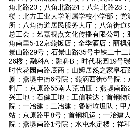
角北路20；八角北路24；八角北路28；八
楼；北方工业大学附属学校小学部；党
所；八角街道居民服务大厅；八角街道
总工会；艺嘉视点文化传播有限公司；
角南里5-12京燕饭店；全季酒店；丽
景山路29号；石景山路35号中铁二十二
26楼；融科A；融科B；时代花园19号
时代花园南路底商；山姆居然之家阜石路
厦；燕堤中街6号院；燕滴西街6号院；
料厂；京原路55南大荒苗圃；燕堤南路
兴工地；石健工地；工信联达；首钢物
院；一冶建；二冶建；餐厨垃圾队；甲
站；京原路甲8号；首钢机运；一冶建大
院；燕堤南路1号院；水屯永定楼；祥