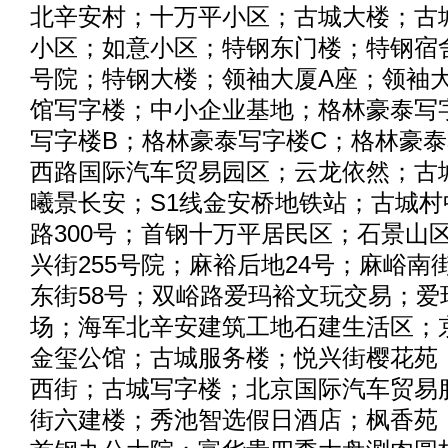
北辛安村；十万平小区；古城大楼；古
小区；如意小区；特钢东门楼；特钢宿舍
号院；特钢大楼；领袖大厦A座；领袖
馆写字楼；中小企业基地；格林豪泰写
写字楼B；格林豪泰写字楼C；格林豪泰
西路国际汽车贸易园区；云龙依然；古城
曦景长安；S1线金安桥地铁站；古城村
路300号；首钢十万平居民区；石景山
兴街255号院；麻裕后地24号；麻峪南
东街58号；双峪路爱玛裕文玩交易；爱
场；海军北辛安建筑工地石建生活区；
金玺公馆；古城服务楼；悦兴街樱花苑
西街；古城写字楼；北京国际汽车贸易
街六建楼；秀池智选假日酒店；枫香苑