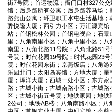
街7号院；首运物流；衙门口村327公
馆；后身路所有公寓；后身路养马场；
路燕山公寓；环卫职工水屯生活基地；
骅悦隆大厦；西引力小区；万汇源宾馆
站；首钢松林公园；首钢电视台；石景
里；八角南里小区；八角中里小区；八
南里；八角北路11号院；八角北路51号
号院；时代花园19号院；时代花园23号
院；时代花园东街；京燕饭店；八角游
乐园北门；太阳岛宾馆；方地大厦；星
厦；泽洋大厦；西城一处小区；东方家
路；古城小街；古城南路小区；古城路
区；古城小街五号院；地铁家园；地铁
2公司；地铁AB楼；八角南路小区；八
中区；首钢实业大厦；中研宾馆；今尊