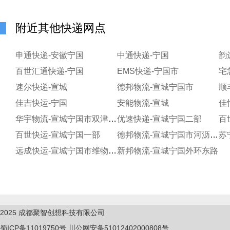
附近其他快递网点
申通快递-安徽宁国
中通快递-宁国
韵
百世汇通快递-宁国
EMS快递-宁国市
宅
速尔快递-宣城
德邦物流-宣城宁国市
顺
佳吉快运-宁国
安能物流-宣城
华宇物流-宣城宁国市双津工业园
优速快递-宣城宁国二部
百
百世快运-宣城宁国一部
德邦物流-宣城宁国市河沥开发区
苏
远成快运-宣城宁国市维物流城
新邦物流-宣城宁国外环东路
2025
成都聚智创想科技有限公司
蜀ICP备11019750
号
川公网安备51012402000808号