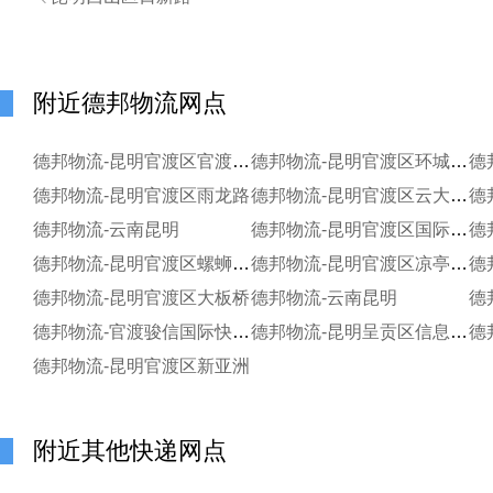
附近德邦物流网点
德邦物流-昆明官渡区官渡古镇
德邦物流-昆明官渡区环城南路
德
德邦物流-昆明官渡区雨龙路
德邦物流-昆明官渡区云大西路
德
德邦物流-云南昆明
德邦物流-昆明官渡区国际会展中心
德邦物流-昆明官渡区螺蛳湾国际商贸城
德邦物流-昆明官渡区凉亭西路
德邦物流-昆明官渡区大板桥
德邦物流-云南昆明
德
德邦物流-官渡骏信国际快运大客户
德邦物流-昆明呈贡区信息产业基地
德
德邦物流-昆明官渡区新亚洲
附近其他快递网点