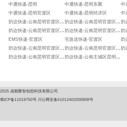
中通快递-昆明
中通快递-昆明东聚
中
中通快递-昆明官渡区
中通快递-昆明经济区
中
韵达快递-云南昆明官渡区东风
韵达快递-云南昆明官渡区关上
韵达快递-云南昆明官渡区织布营
韵达快递-云南昆明官渡区六甲
EMS快递-官渡区
宅急送快递-官渡区
韵达快递-云南昆明官渡区新螺蛳湾
韵达快递-云南昆明官渡区平村
韵达快递-云南昆明官渡区大商汇
韵达快递-云南主城区昆明盘龙区羊方凹服务部
2025
成都聚智创想科技有限公司
蜀ICP备11019750
号
川公网安备51012402000808号