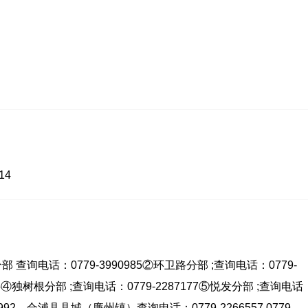
14
询电话：0779-3990985②环卫路分部 ;查询电话：0779-
65④独树根分部 ;查询电话：0779-2287177⑤悦发分部 ;查询电话
85992、合浦县县城（廉州镇）查询电话：0779-2266557 0779-