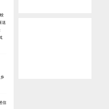
校
派送
：
其
它乡
述信