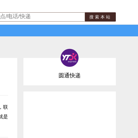
搜索本站
圆通快递
，联
就是