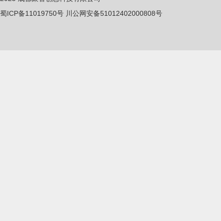
蜀ICP备11019750
号
川公网安备51012402000808号