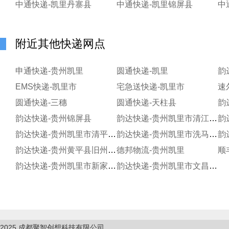
中通快递-凯里丹寨县
中通快递-凯里锦屏县
中
附近其他快递网点
申通快递-贵州凯里
圆通快递-凯里
韵
EMS快递-凯里市
宅急送快递-凯里市
速
圆通快递-三穗
圆通快递-天柱县
韵达快递-贵州锦屏县
韵达快递-贵州凯里市清江路服务站
韵
韵达快递-贵州凯里市清平南路服务站
韵达快递-贵州凯里市洗马河服务站
韵达快递-贵州黄平县旧州镇乐源寄存点
德邦物流-贵州凯里
顺
韵达快递-贵州凯里市新家坡服务站
韵达快递-贵州凯里市文昌路服务站
2025
成都聚智创想科技有限公司