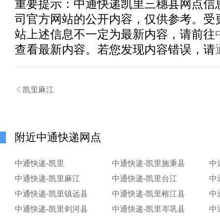
重要提示：
中通快递凯里三穗县
网点信
司官方网站的公开内容，仅供参考。受
站上述信息不一定为最新内容，请前往
查看最新内容。若您发现内容错误，请

凯里麻江
附近中通快递网点
中通快递-凯里
中通快递-凯里施秉县
中
中通快递-凯里麻江
中通快递-凯里台江
中
中通快递-凯里镇远县
中通快递-凯里榕江县
中
中通快递-凯里剑河县
中通快递-凯里岑巩县
中