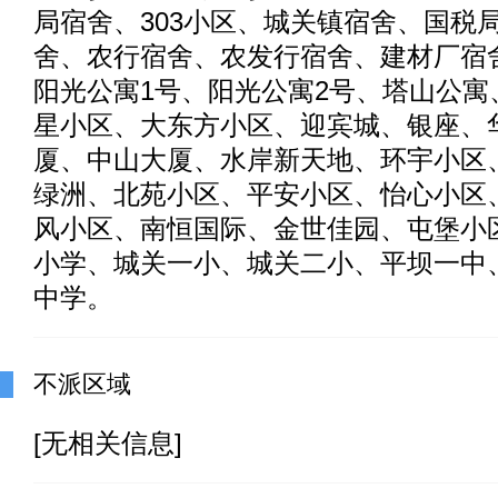
局宿舍、303小区、城关镇宿舍、国税
舍、农行宿舍、农发行宿舍、建材厂宿
阳光公寓1号、阳光公寓2号、塔山公寓
星小区、大东方小区、迎宾城、银座、
厦、中山大厦、水岸新天地、环宇小区
绿洲、北苑小区、平安小区、怡心小区
风小区、南恒国际、金世佳园、屯堡小
小学、城关一小、城关二小、平坝一中
中学。
不派区域
[无相关信息]