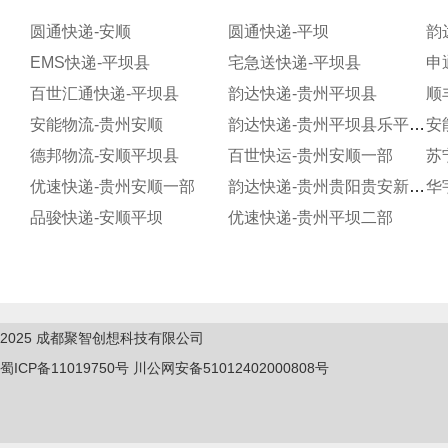
圆通快递-安顺
圆通快递-平坝
韵
EMS快递-平坝县
宅急送快递-平坝县
申
百世汇通快递-平坝县
韵达快递-贵州平坝县
顺
安能物流-贵州安顺
韵达快递-贵州平坝县乐平寄存点
安
德邦物流-安顺平坝县
百世快运-贵州安顺一部
苏
优速快递-贵州安顺一部
韵达快递-贵州贵阳贵安新区公司马场分部
华
品骏快递-安顺平坝
优速快递-贵州平坝二部
2025
成都聚智创想科技有限公司
蜀ICP备11019750
号
川公网安备51012402000808号