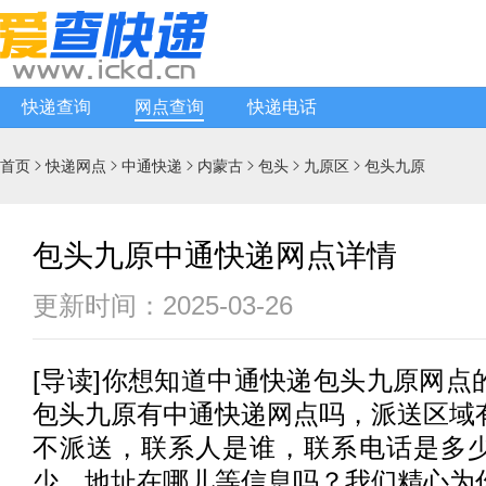
快递查询
网点查询
快递电话
首页
快递网点
中通快递
内蒙古
包头
九原区
包头九原






包头九原中通快递网点详情
更新时间：2025-03-26
[
导读
]你想知道
中通快递
包头九原网点
包头九原有
中通快递
网点吗，派送区域
不派送，联系人是谁，联系电话是多
少，地址在哪儿等信息吗？我们精心为