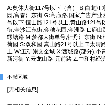
A:奥体大街117号以下（含） B:白龙江
园,富春江东街 G:高庙路,国家广告产业园
号以下,恒山路121号以上,黄山路121号
街,金沙江东街,金穗花园,金洲路 L:庐山
螺塘路 M:梦都大街单号,牡丹江东街 N:
荷园 S:双和园,嵩山路21号以上 T:太清
上 W:五矿崇文金城 X:西城路(部分),小
新河街 Y:云龙山路,元前路 Z:中和村经
不派区域
[无相关信息]