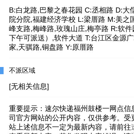
B:白龙路,巴黎之春花园 C:丞相路 D:大
院分院,福建经济学校 L:梁厝路 M:美之
峰支路,梅峰路,玫瑰山庄,梅亭路 R:软件
下午可派送）,软件大道 T:台江区金源
家,天骐路,铜盘路 Y:原厝路
不派区域
[无相关信息]
重要提示：
速尔快递福州鼓楼一
网点信
司官方网站的公开内容，仅供参考。受
站上述信息不一定为最新内容，请前往