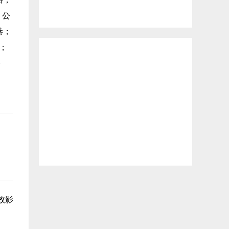
；公
巷；
；
路
效影
。