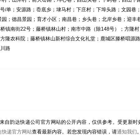
-847号/单；安源路；岙底乡；埭马村；下庄村；下埠头路；文园巷
景园；德昌景园；育才小区；南昌巷；乡头巷；北岸乡巷；迎丰
桥镇南街22号；藤桥镇林山村；南市中路（除148号）；方隆村
号方隆农科院；藤桥镇林山新村综合文化礼堂；鹿城区滕桥唱源
龙川路
来自韵达快递公司官方网站的公开内容，仅供参考。受更新时
达快递官方网站
查看最新内容。若您发现内容错误，请
通知我们