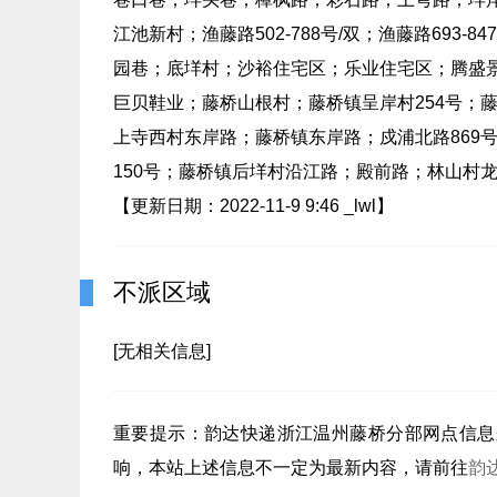
江池新村；渔藤路502-788号/双；渔藤路693
园巷；底垟村；沙裕住宅区；乐业住宅区；腾盛
巨贝鞋业；藤桥山根村；藤桥镇呈岸村254号；藤
上寺西村东岸路；藤桥镇东岸路；戍浦北路869
150号；藤桥镇后垟村沿江路；殿前路；林山村
【更新日期：2022-11-9 9:46 _lwl】
不派区域
[无相关信息]
重要提示：
韵达快递浙江温州藤桥分部
网点信息
响，本站上述信息不一定为最新内容，请前往
韵