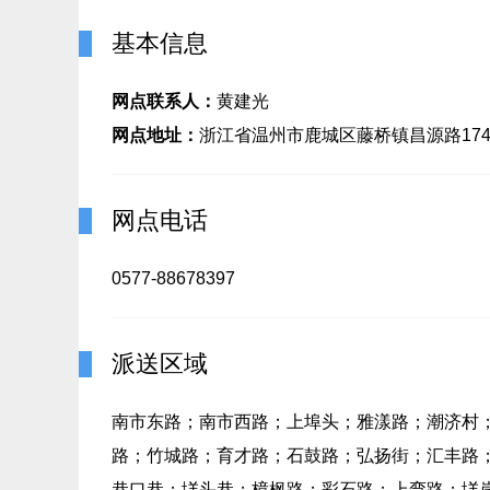
基本信息
网点联系人：
黄建光
网点地址：
浙江省温州市鹿城区藤桥镇昌源路17
网点电话
0577-88678397
派送区域
南市东路；南市西路；上埠头；雅漾路；潮济村
路；竹城路；育才路；石鼓路；弘扬街；汇丰路
巷口巷；垟头巷；樟枫路；彩石路；上弯路；垟