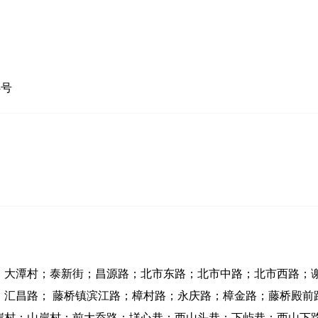
4号
；大潭村；泰新街；昌源路；北市东路；北市中路；北市西路；
；汇昌路； 藤桥镇滨江路；樟村路；永庆路；樟金路；藤桥殿前
岸村；山岸村；前大岙路；垟心巷；西山头巷；下屿巷；西山下