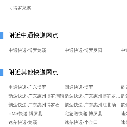

博罗龙溪
附近中通快递网点
中通快递-博罗龙溪
中通快递-博罗罗阳
中
附近其他快递网点
申通快递-广东博罗
圆通快递-博罗
韵达快递-广东惠州博罗湖镇
韵达快递-广东惠州博罗罗阳分部
韵达快递-广东惠州博罗石湾分部
韵达快递-广东惠州江北汤泉分部
EMS快递-博罗县
宅急送快递-博罗县
速
速尔快递-龙溪
速尔快递-小金口
速