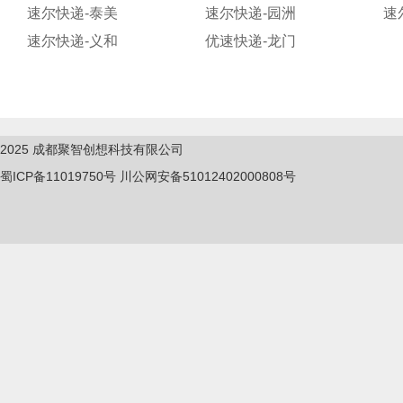
速尔快递-泰美
速尔快递-园洲
速
速尔快递-义和
优速快递-龙门
2025
成都聚智创想科技有限公司
蜀ICP备11019750
号
川公网安备51012402000808号