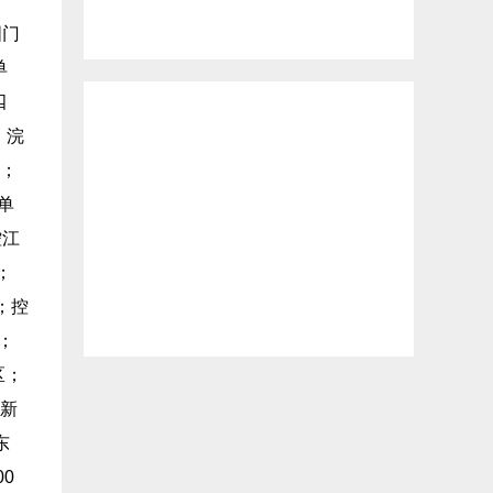
图门
单
四
；浣
园；
单
控江
；
；控
；
区；
江新
东
0