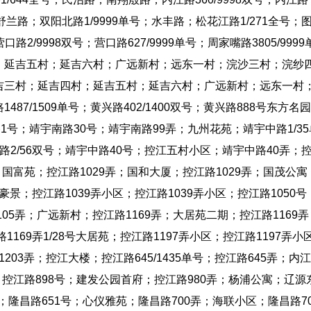
舒兰路；双阳北路1/9999单号；水丰路；松花江路1/271全号；
2/9998双号；营口路627/9999单号；周家嘴路3805/9999
；延吉五村；延吉六村；广远新村；远东一村；浣沙三村；浣纱
吉三村；延吉四村；延吉五村；延吉六村；广远新村；远东一村
7/1509单号；黄兴路402/1400双号；黄兴路888号东方名
号；靖宇南路30号；靖宇南路99弄；九州花苑；靖宇中路1/35
2/56双号；靖宇中路40号；控江五村小区；靖宇中路40弄；
国富苑；控江路1029弄；国和大厦；控江路1029弄；国茂公寓
豪景；控江路1039弄小区；控江路1039弄小区；控江路1050号
05弄；广远新村；控江路1169弄；大居苑二期；控江路1169弄
169弄1/28号大居苑；控江路1197弄小区；控江路1197弄小
203弄；控江大楼；控江路645/1435单号；控江路645弄；内
2双号；控江路898号；建发公园首府；控江路980弄；杨浦公寓；辽源
8双号；隆昌路651号；心仪雅苑；隆昌路700弄；海联小区；隆昌路70