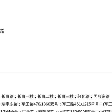
阳路
；长白路；长白一村；长白二村；长白三村；敦化路；国顺东路
靖宇东路；军工路470/1360双号；军工路461/1215单号；(军
/644全号；民治路；南翔殷路；内江路360/9998双号；内江路