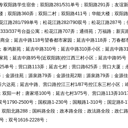
专双阳路学生宿舍；双阳路281/531单号；双阳路291弄；友谊
林大楼；双阳路360弄；双阳二村；双阳路411号；华能大楼；双阳
路281/799单号；松花江路282/790双号；松花江路287号；
33/337号台益公寓；松花江路707弄；通得苑；万福路；新宾路
商业；延吉中路118号望春都市家园；延吉中路118弄；万春都
泰鸿新苑；延吉中路310号；延吉中路310弄小区；延吉中路31
家苑；延吉中路95号(近双阳路)控江西三村小区；延吉中路95号
25单号；营口路113弄；延吉七村；营口路625弄；营口大厦；
弄；金源佳苑；源泉路79弄；金源佳苑2期；源泉路79弄；金源
09弄六达苑；延吉中路、营口路控江三村1/87号控江东三村小区；
一村；唐家塔100号；延吉七村3/75号、营口路113弄10/1
90-2500号；国权路1-230号；国顺路1-310号；国定路8-1
双阳北路288；国科路全段；政本路全段；政法路全段；政仁
；双号1616-2228号；