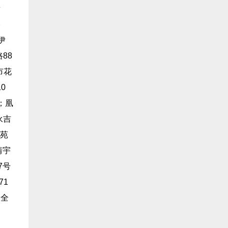
新
路
伊
88
市花
0
；凰
永吉
佳苑
靖宇
7号
71
路全