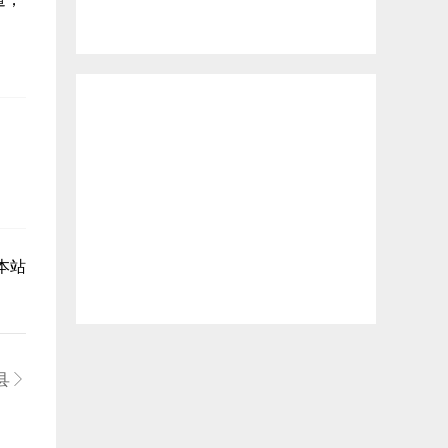
：
本站
县
