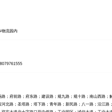
乡物流园内
18079761555
场路；府前路；府东路；建设路；规九路；规十路；南山西路；
西河北路；圣塔路；塔下路；青年路；新民路；八一路；沿江路
；迎宾大道北十字路口至中侨路；工业园区；诚信大道；工业大