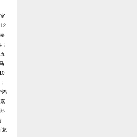
；富
12
嘉
典；
山五
马
10
街；
华鸿
；嘉
孙
街；
新龙