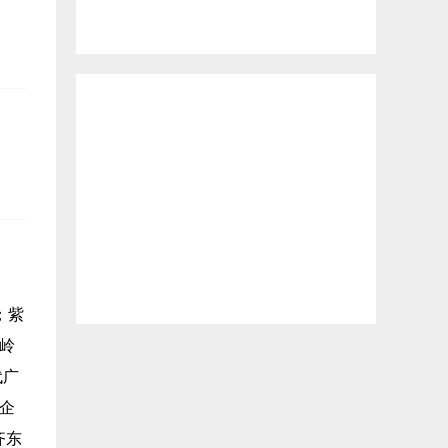
；紫
岭
代广
企
齐东