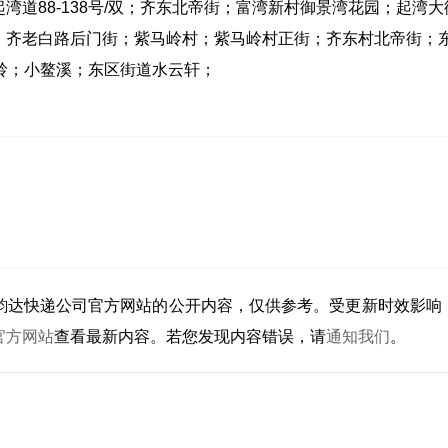
道88-138号/双；齐东北帝街；富湾新村御景湾花园；起湾大
；齐老白路后门街；紫马岭村；紫马岭村正街；齐东村北帝街；
岭；小鳌溪；东区街道水云轩；
韵达快递公司官方网站的公开内容，仅供参考。受更新时效影响
官方网站
查看最新内容。若您发现内容错误，请
通知我们
。