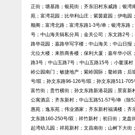
正街；塘基路；银苑街；齐东旧村东威路；银湾南路；
苑；富湾花园；比华利山庄；紫茵庭园；伊电园；
顺阁；富湾北路；富湾东路1-3号/单；银湾东
号；中山海关辑私分局；金关公司；东文路2号
路华花园；嘉路华写字楼；中山海关；中山日报
元位大楼；来胜商务楼；保利大厦；嘉年华小区；
路3号；中山五路7号；中山五路15号；小鳌溪村
岭公园南门；敏捷地产；紫岭国际；鳌岭路；后塘山
号/双；孙文东路96-126号/双；孙文东路511-
富竹街；贵竹横街；孙文东路新港花园；景富新村
公寓酒店；齐东新村；中山五路51-57号/单（除53
惠苑；逸东苑；伟业酒家；齐东新村福满楼；齐
文东路160-250号/双；祥竹新村；初日街；
起湾幼儿园；祥苑新村；文昌南街；山树下大街