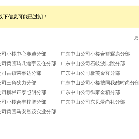
以下信息可能已过期！
更
公司小榄中心赛迪分部
广东中山公司小榄合群耀康分部
公司黄圃琦凡瀚宇云仓分部
广东中山公司石岐波比跳分部
公司古镇荣事达分部
广东中山公司板芙金尊分部
公司三角狄力分部
广东中山公司小榄搜同我酷时尚分
公司横栏正泰照明分部
广东中山公司御豪金稻分部
公司小榄合丰梓鹏分部
广东中山公司东凤爱尚礼分部
公司黄圃马安智茂实业分部