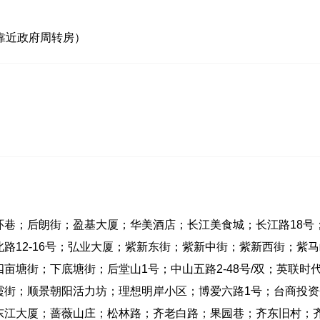
靠近政府周转房）
土环巷；后朗街；盈基大厦；华美酒店；长江美食城；长江路18号
路12-16号；弘业大厦；紫新东街；紫新中街；紫新西街；紫马
亩塘街；下底塘街；后堂山1号；中山五路2-48号/双；英联时
霞街；顺景朝阳活力坊；理想明岸小区；博爱六路1号；台商投资
东江大厦；蔷薇山庄；松林路；齐老白路；果园巷；齐东旧村；