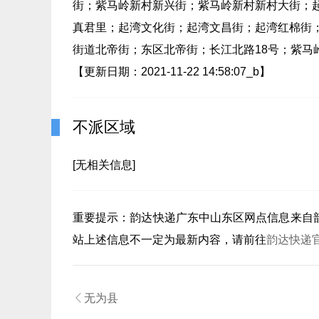
街；紫马岭新村新兴街；紫马岭新村新村大街；起湾
真君里；起湾文化街；起湾文昌街；起湾红棉街
街道北帝街；东区北帝街；长江北路18号；紫马
【更新日期：2021-11-22 14:58:07_b】
不派区域
[无相关信息]
重要提示：
韵达快递广东中山东区
网点信息来自
站上述信息不一定为最新内容，请前往
韵达快递

无为县