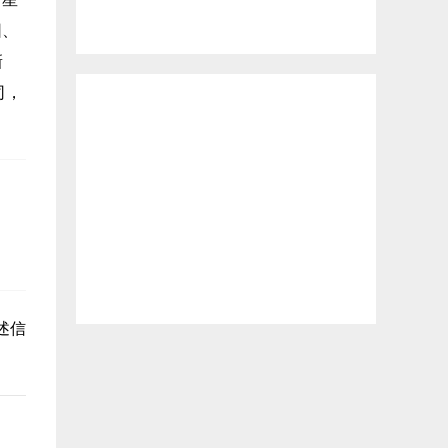
园、
新
司，
述信