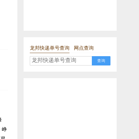
龙邦快递单号查询
网点查询
查询
锋
、峥
育星