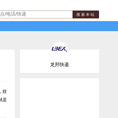
搜索本站
龙邦快递
，联
就是