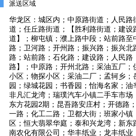
派送区域
华龙区：城区内；中原路街道；人民路
道；任丘路街道；【胜利路街道；建设
道】；柳屯镇；濮上路中段；站前路至
路；卫河路；开州路；振兴路；振兴北
路；站前路；石化路；建设路；人民路
路】；中原路；开州北路；采油五厂；
小区；物探小区；采油二厂；孟轲乡；
园；绿城花园；书香园；怡海名家；油
非凡汇龙湾；瑞璞汽车小镇二手车市场
东方花园2期；昆吾路安庄村；开德路
一路；化工二路；卫都大街；班家小镇
区；恒大翡翠华庭；泰和兴龙湾；新东
南农化有限公司；华丰纸业；龙丰纸业